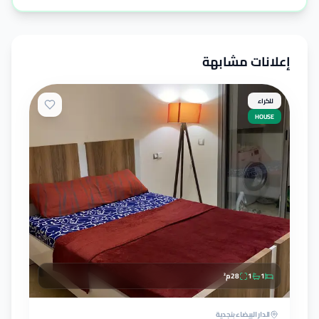
إعلانات مشابهة
للكراء
HOUSE
1
1
28
م²
الدار البيضاء
بنجدية