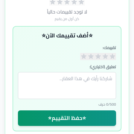
لا توجد تقييمات حالياً
كن أول من يقيم
⭐
⭐
أضف تقييمك الآن
تقييمك:
تعليق (اختياري):
0/500 حرف
⭐
حفظ التقييم
⭐