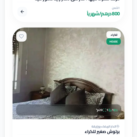
الثمن
800 درهم/شهرياً
للكراء
HOUSE
1
1
20
م²
الدار البيضاء
بوزنيقة
برتوش صغير للكراء