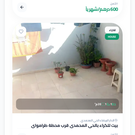
الثمن
600 درهم/شهرياً
للكراء
HOUSE
1
1
20
م²
الدار البيضاء
الحي المحمدي
بيت للكراء بالحي المحمدي قرب محطة طرامواي
القيسارية الطابق 3
الثمن