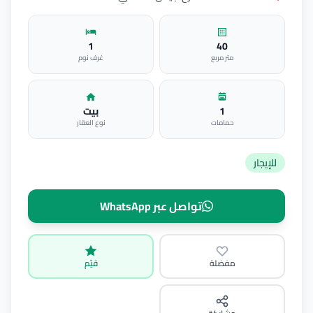
1
40
متر مربع
غرف نوم
1
بيت
حمامات
نوع العقار
للإيجار
تواصل عبر WhatsApp
مفضلة
قيّم