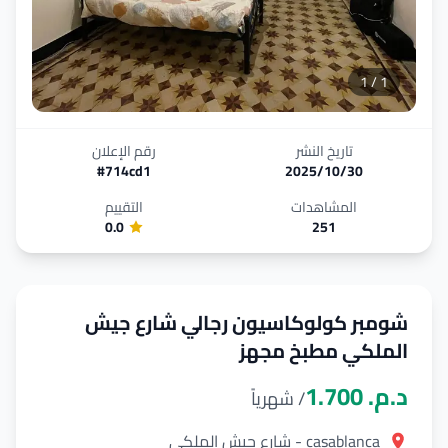
1
/
1
تاريخ النشر
رقم الإعلان
30‏/10‏/2025
714cd1
#
المشاهدات
التقييم
0.0
251
شومبر كولوكاسيون رجالي شارع جيش
الملكي مطبخ مجهز
د.م.‏ 1.700
/ شهرياً
casablanca
-
شارع جيش الملكي