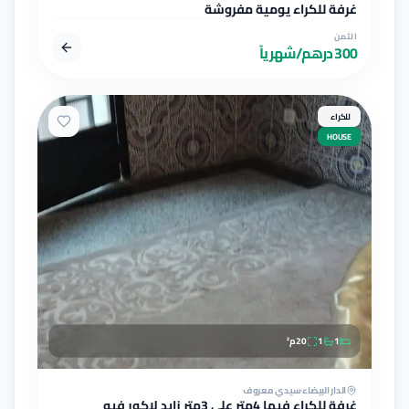
غرفة للكراء يومية مفروشة
الثمن
300 درهم/شهرياً
للكراء
HOUSE
1
1
20
م²
الدار البيضاء
سيدي معروف
غرفة للكراء فيها 4متر على 3متر زايد لاكور فيه